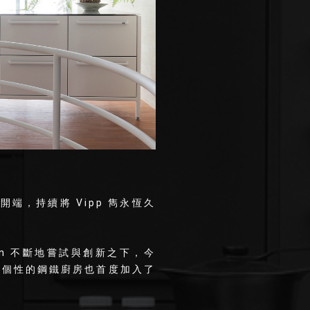
為開端，持續將 Vipp 雋永恆久
nsen 不斷地嘗試與創新之下，今
獨具個性的鋼鐵廚房也首度加入了