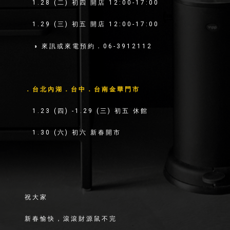
1.28
(二)
初四 開店
12:00-17:00
1.29
(三)
初五 開店
12:00-17:00
◑ 來訊或來電預約．06-3912112
．台北內湖．台中．台南金華門市
1.23
(四)
-1.29
(三)
初五 休館
1.30
(六)
初六 新春開市
祝大家
新春愉快，滾滾財源鼠不完