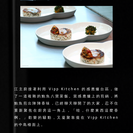
江主廚接著利用 Vipp Kitchen 的感應爐台區，做
了一道複雜的鮑魚八寶菜飯。當感應爐上的煎鍋，將
鮑魚煎出陣陣香味，已經聊天聊開了的大家，忍不住
重新聚焦在廚房這一角上，「哇，什麼東西這麼香
啊。」歡樂的騷動，又凝聚靠攏在 Vipp Kitchen
的中島檯面上。