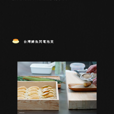
台灣鱒魚閃電泡芙