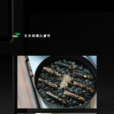
玄米稻燻白蘆筍