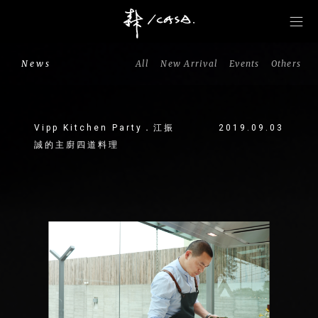
News
All
New Arrival
Events
Others
Vipp Kitchen Party．江振
2019.09.03
誠的主廚四道料理