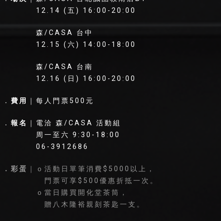
12.14 (五) 16:00-20:00
森/CASA 台中
12.15 (六) 14:00-18:00
森/CASA 台南
12.16 (日) 16:00-20:00
．
費用
｜每人門票500元
．
報名
｜電洽 森/CASA 活動組
周一至六 9:30-18:00
06-3912686
．
彩蛋
｜ｏ活動日單筆消費$5000以上，
門票可享$500優惠折抵一次。
ｏ當日購買開化堂茶筒，
贈八木隆裕親刻茶匙一支。