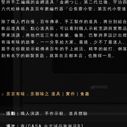
堅持手工編織的金網道具「金網つじ」第二代辻徹、宇治
六代松林佑典及百年磨編竹器「公長齋小菅」第五代小菅達
除了職人們自慢，百年傳承、手工製作的道具，將分別組
飲品道具區、點心道具區，可以看到職人示範烹調與實際
帶來演講，將他們近三年在米蘭、倫敦、巴黎跨界設計出
有滋有味的故事，一一分享給大家。最後，少不了最迷人
親手在你眼前示範傳承百年的手上絕活。精準的鎚打、俐
刻有名字的銅製茶匙，就算在京都本店，也難得一見。
⌂ 京京有味．京都味之 道具｜實作｜食趣
．
活動
｜職人演講、手作示範、道具體驗
．
場次
｜森/CASA 台北誠品敦南店B1