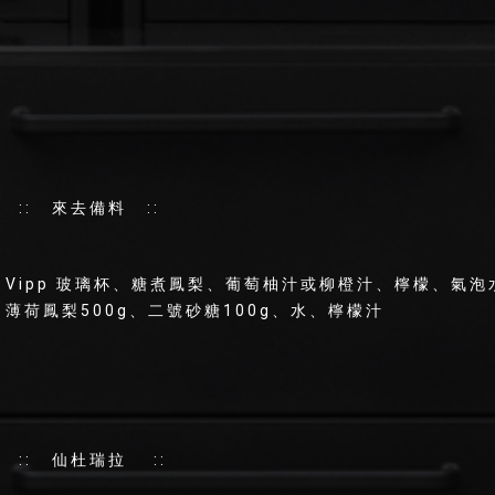
:: 來去備料 ::
Vipp 玻璃杯、糖煮鳳梨、葡萄柚汁或柳橙汁、檸檬、氣
薄荷鳳梨500g、二號砂糖100g、水、檸檬汁
:: 仙杜瑞拉 ::