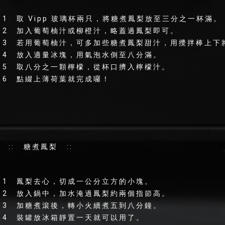
1 取 Vipp 玻璃杯兩只，將糖煮鳳梨放至三分之一杯滿。
2 加入葡萄柚汁或柳橙汁，略蓋過鳳梨即可。
3 若用葡萄柚汁，可多加些糖煮鳳梨甜汁，用攪拌棒上下
4 放入適量冰塊，用氣泡水倒至八分滿。
5 取八分之一顆檸檬，從杯口擠入檸檬汁。
6 點綴上薄荷葉就完成囉！
:: 糖煮鳳梨 ::
1 鳳梨去心，切成一公分立方的小塊。
2 放入鍋中，加水淹過鳳梨約兩個指節高。
3 加糖煮滾後，轉小火續煮五到八分鐘。
4 裝罐放冰箱靜置一天就可以用了。