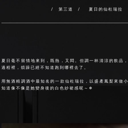
/ 第三道 / 夏日的仙杜瑞拉 T
夏日毫不留情地來到，既熱，又悶。但調一杯清涼的飲品
過程裡，煩躁已經不知道跑到哪裡去了。
用無酒精調酒中最知名的一款仙杜瑞拉，以盛產鳳梨來做
知道像不像是她變身後的白色紗裙感呢～❄