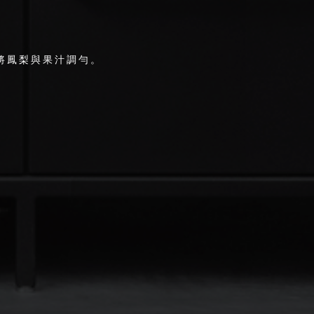
將鳳梨與果汁調勻。