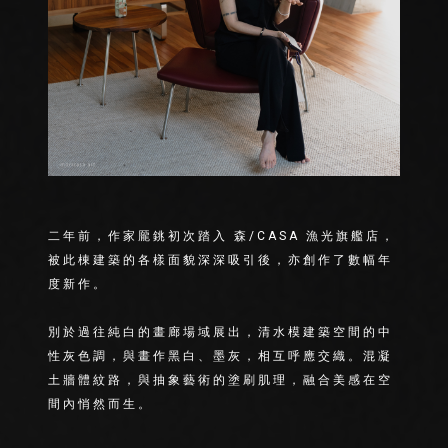
二年前，作家龎銚初次踏入 森/CASA 漁光旗艦店，
被此棟建築的各樣面貌深深吸引後，亦創作了數幅年
度新作。
⠀
別於過往純白的畫廊場域展出，清水模建築空間的中
性灰色調，與畫作黑白、墨灰，相互呼應交織。混凝
土牆體紋路，與抽象藝術的塗刷肌理，融合美感在空
間內悄然而生。