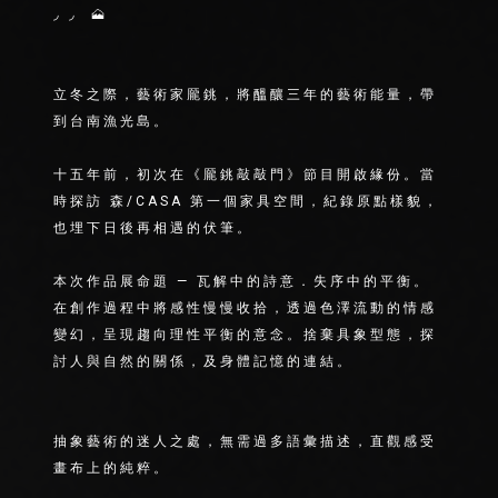
◞ ◞ 🗻
立冬之際，藝術家龎銚，將醞釀三年的藝術能量，帶
到台南漁光島。
⠀
十五年前，初次在《龎銚敲敲門》節目開啟緣份。當
時探訪 森/CASA 第一個家具空間，紀錄原點樣貌，
也埋下日後再相遇的伏筆。
⠀
本次作品展命題 — 瓦解中的詩意．失序中的平衡。
在創作過程中將感性慢慢收拾，透過色澤流動的情感
變幻，呈現趨向理性平衡的意念。捨棄具象型態，探
討人與自然的關係，及身體記憶的連結。
⠀
⠀
抽象藝術的迷人之處，無需過多語彙描述，直觀感受
畫布上的純粹。