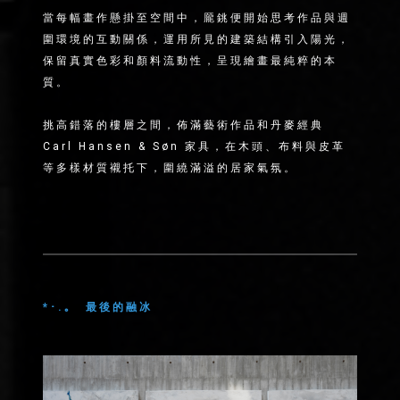
當每幅畫作懸掛至空間中，龎銚便開始思考作品與週
圍環境的互動關係，運用所見的建築結構引入陽光，
保留真實色彩和顏料流動性，呈現繪畫最純粹的本
質。
⠀
挑高錯落的樓層之間，佈滿藝術作品和丹麥經典
Carl Hansen & Søn 家具，在木頭、布料與皮革
等多樣材質襯托下，圍繞滿溢的居家氣氛。
*･.｡
最後的融冰