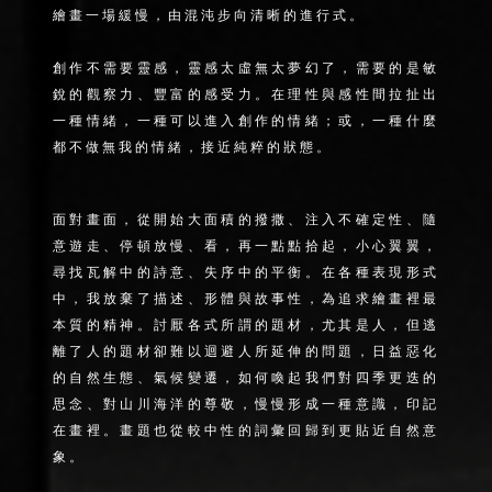
繪畫一場緩慢，由混沌步向清晰的進行式。
創作不需要靈感，靈感太虛無太夢幻了，需要的是敏
銳的觀察力、豐富的感受力。在理性與感性間拉扯出
一種情緒，一種可以進入創作的情緒；或，一種什麼
都不做無我的情緒，接近純粹的狀態。
面對畫面，從開始大面積的撥撒、注入不確定性、隨
意遊走、停頓放慢、看，再一點點拾起，小心翼翼，
尋找瓦解中的詩意、失序中的平衡。在各種表現形式
中，我放棄了描述、形體與故事性，為追求繪畫裡最
本質的精神。討厭各式所謂的題材，尤其是人，但逃
離了人的題材卻難以迴避人所延伸的問題，日益惡化
的自然生態、氣候變遷，如何喚起我們對四季更迭的
思念、對山川海洋的尊敬，慢慢形成一種意識，印記
在畫裡。畫題也從較中性的詞彙回歸到更貼近自然意
象。