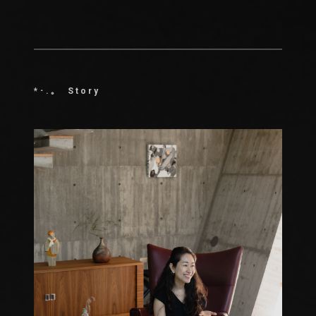
*･.｡
Story