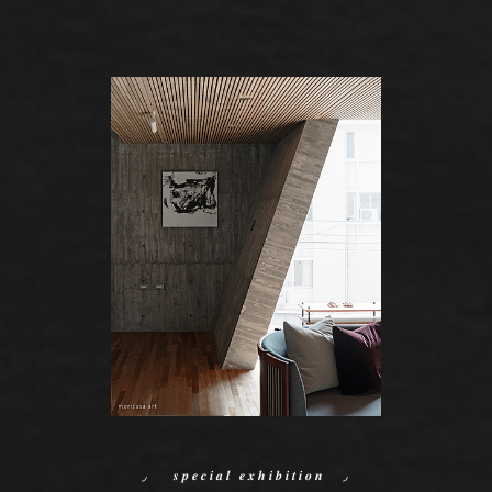
◞ 𝒔𝒑𝒆𝒄𝒊𝒂𝒍 𝒆𝒙𝒉𝒊𝒃𝒊𝒕𝒊𝒐𝒏 ◞