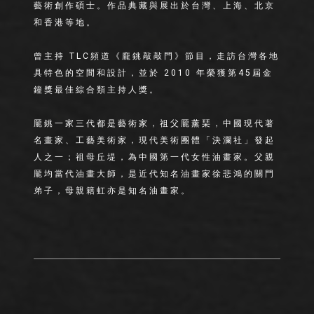
藝術創作碩士。作品典藏與展出於台灣、上海、北京
和香港等地。
曾主持 TLC頻道《龐銚敲敲門》節目，走訪台灣各地
具特色的空間和設計，並於 2010 年榮獲第45屆金
鐘獎最佳綜合類主持人獎。
龎銚一家三代都是藝術家，祖父龎薰琹，中國現代著
名畫家、工藝美術家，現代美術團體「決瀾社」發起
人之一；祖母丘堤，為中國第一代女性油畫家。父親
龎均當代油畫大師，是近代知名油畫家徐悲鴻的關門
弟子，母親籍虹亦是知名油畫家。