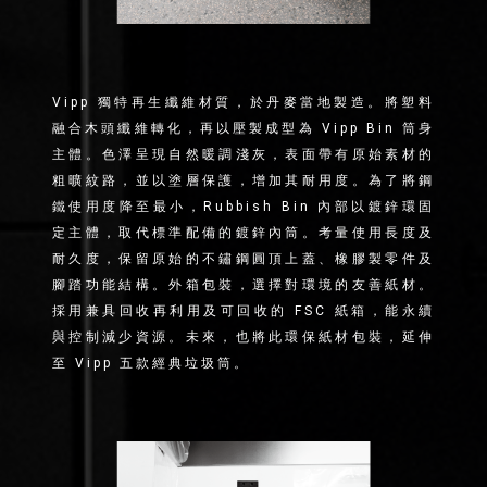
Vipp 獨特再生纖維材質，於丹麥當地製造。將塑料
融合木頭纖維轉化，再以壓製成型為 Vipp Bin 筒身
主體。色澤呈現自然暖調淺灰，表面帶有原始素材的
粗曠紋路，並以塗層保護，增加其耐用度。為了將鋼
鐵使用度降至最小，Rubbish Bin 內部以鍍鋅環固
定主體，取代標準配備的鍍鋅內筒。考量使用長度及
耐久度，保留原始的不鏽鋼圓頂上蓋、橡膠製零件及
腳踏功能結構。外箱包裝，選擇對環境的友善紙材。
採用兼具回收再利用及可回收的 FSC 紙箱，能永續
與控制減少資源。未來，也將此環保紙材包裝，延伸
至 Vipp 五款經典垃圾筒。