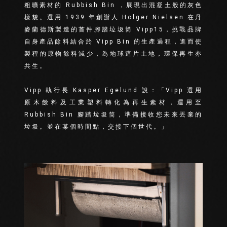
粗曠素材的 Rubbish Bin ，展現出混凝土般的灰色
樣貌。選用 1939 年創辦人 Holger Nielsen 在丹
麥蘭德斯製造的首件腳踏垃圾筒 Vipp15，挑戰品牌
自身產品餘料結合於 Vipp Bin 的生產過程，進而使
製程的原物餘料減少，為地球這片土地，環保再生亦
共生。
Vipp 執行長 Kasper Egelund 說：「Vipp 選用
原木餘料及工業塑料轉化為再生素材，運用至
Rubbish Bin 腳踏垃圾筒，準備接收您未來丟棄的
垃圾。並在某個時間點，交接下個世代。」