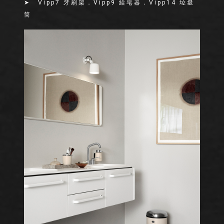
➤ Vipp7 牙刷架．Vipp9 給皂器．Vipp14 垃圾
筒