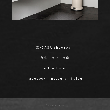
森/CASA showroom
台北
︱
台中
︱
台南
Follow Us on
facebook
︱
Instagram
︱
blog
© Shyh Auh Inc.