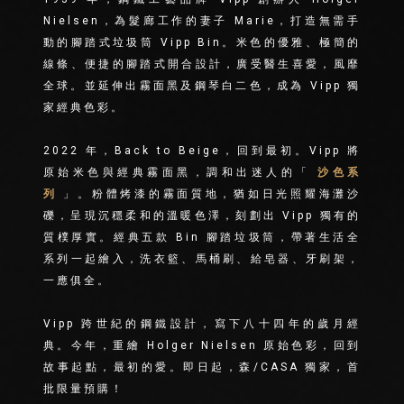
Nielsen，為髮廊工作的妻子 Marie，打造無需手
動的腳踏式垃圾筒 Vipp Bin。米色的優雅、極簡的
線條、便捷的腳踏式開合設計，廣受醫生喜愛，風靡
全球。並延伸出霧面黑及鋼琴白二色，成為 Vipp 獨
家經典色彩。
2022 年，Back to Beige，回到最初。Vipp 將
原始米色與經典霧面黑，調和出迷人的「
沙色系
列
」。粉體烤漆的霧面質地，猶如日光照耀海灘沙
礫，呈現沉穩柔和的溫暖色澤，刻劃出 Vipp 獨有的
質樸厚實。經典五款 Bin 腳踏垃圾筒，帶著生活全
系列一起繪入，洗衣籃、馬桶刷、給皂器、牙刷架，
一應俱全。
Vipp 跨世紀的鋼鐵設計，寫下八十四年的歲月經
典。今年，重繪 Holger Nielsen 原始色彩，回到
故事起點，最初的愛。即日起，森/CASA 獨家，首
批限量預購！