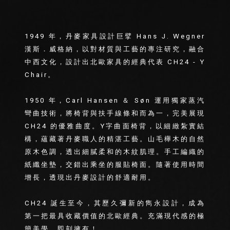
1949 年，丹麥家具設計巨擘 Hans J. Wegner
漢斯．威格納，以對材質與工藝的專注研究，融合
中西文化，設計出北歐家具的經典代表 CH24 - Y
Chair。
1950 年，Carl Hansen ＆ Søn 運用獨家蒸汽
彎曲技術，將椅背與扶手線條和而為一，完美展現
CH24 的優雅曲度。Y字曲面椅背，以細緻紮實結
構，蘊藏著丹麥職人的精湛工藝。山毛櫸木的自然
原木色調，透出細膩柔和的木紋肌理。手工編織的
紙纖坐墊，交錯出乘坐的服貼椅面。隨著使用時間
增長，透現出丹麥設計的舒適耐用。
CH24
誕生至今，其歷久彌新的雋永設計，成為
第一把最具收藏價值的北歐經典。充滿現代感的極
簡美學，即刻擁有！