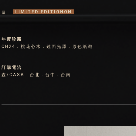
▨
LIMITED EDITIONON
年度珍藏
CH24．桃花心木．鏡面光澤．原色紙纖
訂購電洽
森/CASA 台北．台中．台南