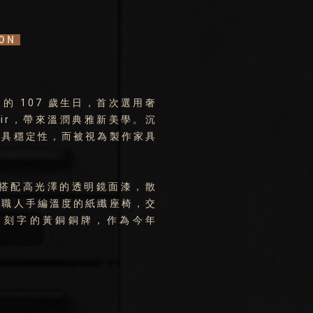
ION
gner 的 107 歲生日，首次選用奢
Chair，帶來溫潤典雅新美學。沉
極具穩定性，而被視為製作家具
調，搭配高光澤的透明鏡面漆，散
滿職人手編溫度的紙纖座椅，交
簽名刻字的黃銅銅牌，作為今年