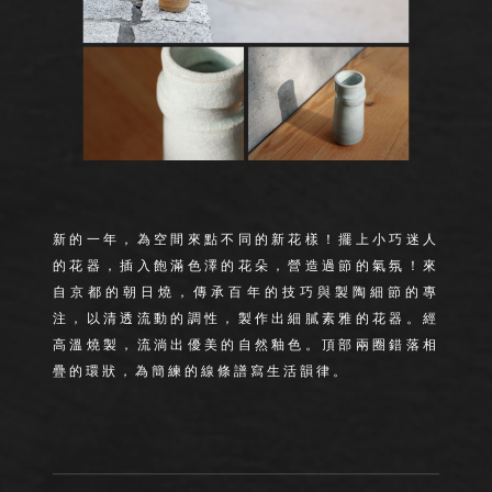
新的一年，為空間來點不同的新花樣！擺上小巧迷人
的花器，插入飽滿色澤的花朵，營造過節的氣氛！來
自京都的朝日燒，傳承百年的技巧與製陶細節的專
注，以清透流動的調性，製作出細膩素雅的花器。經
高溫燒製，流淌出優美的自然釉色。頂部兩圈錯落相
疊的環狀，為簡練的線條譜寫生活韻律。