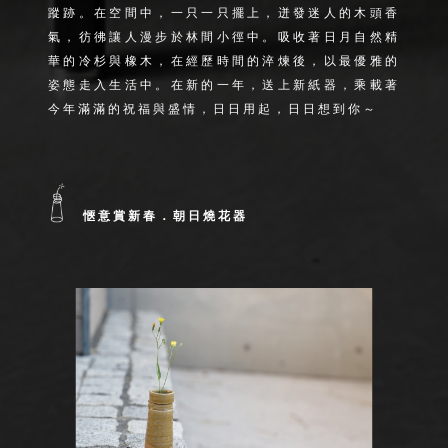
蹤跡。在空間中，一只一只擺上，迸發迷人的木頭香
氣，彷彿讓人漫步於林間小徑中。吸收著日月自然精
華的冷杉與橡木，在經歷時間的淬煉後，以最優雅的
姿態走入生活中。在新的一年，送上新紙器，乘載著
今年滿滿的祝福與盛情，日日用起，日日想到你～
愜意賞新春．朝日燒花器