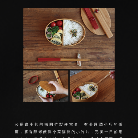
公長齋小菅的橢圓竹製便當盒，有著圓潤小巧的弧
度，將香醇米飯與小菜隔開的小竹片，完美一日的用