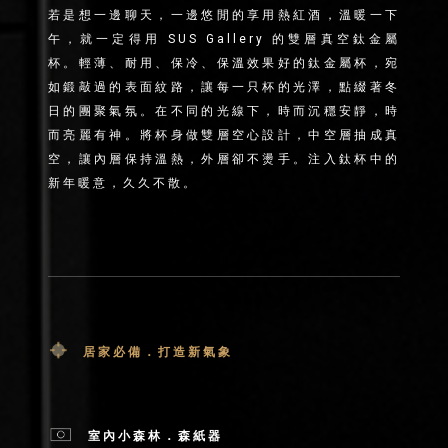
若是想一邊聊天，一邊悠閒的享用熱紅酒，溫暖一下
午，就一定得用 SUS Gallery 的雙層真空鈦金屬
杯。輕薄、耐用、保冷、保溫效果好的鈦金屬杯，宛
如鍛敲過的表面紋路，讓每一只杯的光澤，點綴著冬
日的團聚氣氛。在不同的光線下，時而沉穩安靜，時
而亮麗有神。將杯身做雙層空心設計，中空層抽成真
空，讓內層保持溫熱，外層卻不燙手。注入鈦杯中的
新年暖意，久久不散。
居家必備．打造新氣象
室內小森林．森紙器