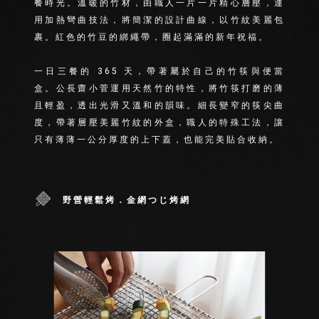
餐時光。溫暖的竹材，由職人一片一片精心層壓，運
用加熱彎曲技法，將簡潔的設計曲線，以竹紋美麗包
裹。紅色的竹豆的綁繩帶，圈起滿滿的新年祝福。
一日三餐的 365 天，帶著屬於自己的竹筷與便當
盒。公長齋小菅運用天然竹的特性，將竹筷打磨的薄
且輕盈，透出光滑又溫和的韻味。細長變窄的筷尖曲
度，帶著層壓美麗竹紋的外盒，職人的特殊工法，讓
只有薄薄一公分厚度的上下蓋，也能完美貼合收納。
野營輕鬆烤．金網つじ烤網