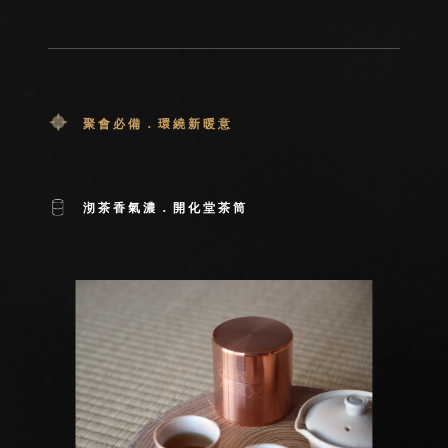
聚會必備．環繞新暖意
沏茶香氣濃．開化堂茶筒