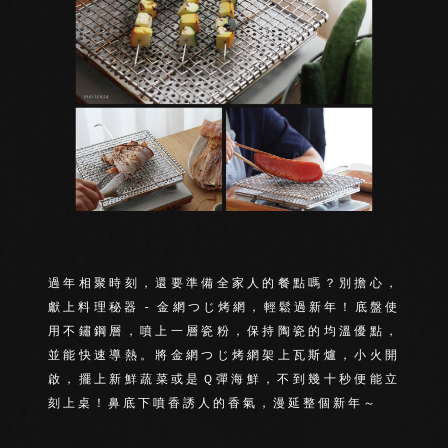
過年相聚時刻，還要準備全家人的餐點嗎？別擔心，
獻上料理秘器 - 金網つじ烤網，輕鬆過新年！底盤使
用不鏽鋼層，噴上一層瓷粉，保持陶瓷的均溫優點，
並能快速導熱。將金網つじ烤網架上瓦斯爐，小火開
啟，擺上新鮮蔬菜或是Ｑ彈海鮮，不到幾十秒便能立
刻上桌！鼻底下噴香誘人的香氣，漫延整個新年～